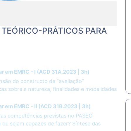
S TEÓRICO-PRÁTICOS PARA
iar em EMRC - I (ACD 31A.2023 | 3h)
são do constructo de “avaliação”
icas sobre a natureza, finalidades e modalidades
ar em EMRC - II (ACD 31B.2023 | 3h)
das competências previstas no PASEO
m ou sejam capazes de fazer? Síntese das