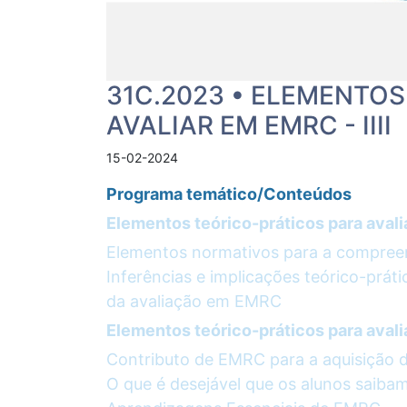
31C.2023 • ELEMENTO
AVALIAR EM EMRC - IIII
15-02-2024
Programa temático/Conteúdos
Elementos teórico-práticos para aval
Elementos normativos para a compreen
Inferências e implicações teórico-prát
da avaliação em EMRC
Elementos teórico-práticos para avali
Contributo de EMRC para a aquisição 
O que é desejável que os alunos saiba